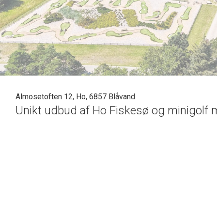
Almosetoften 12, Ho, 6857 Blåvand
Unikt udbud af Ho Fiskesø og minigolf m
Velkommen til en perle af muligheder hos "Ho Fiskesø og Minigolf" Omdrejningspunktet fi
Derudover tilbyder ejendommen betydelige indtægtsmuligheder fra en veletableret virkso
Minigolf er en velsmurt forretning, der er udviklet gennem en årrække og i dag er en kend
fiskesø og den velanlagte minigolfbane fra 2020. Virksomheden er tilrettelagt med en høj g
Beliggenheden er naturskøn med skov og små søer i baghaven,
1 km til Ho Bugt samt kor
Blåvand, ligesom man syd for Ho kan gå lange vandreture i Ho Plantage.