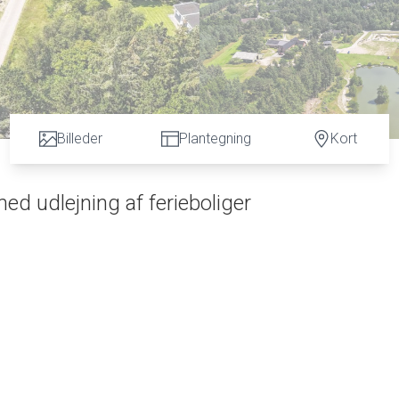
Billeder
Plantegning
Kort
ed udlejning af ferieboliger
nder I centralt placeret på den 16 ha store hovedmatrikel, som tjener som bolig- og jagtejend
mhed med fiskesø, minigolf og udlejning af sommerhus samt tre ferielejligheder. Ho Fiskesø og
t attraktion, hvor turisterne vender tilbage for at nyde ejendommens smukke faciliteter med den
rad af selvbetjening for brugerne. Se mere på: https://hofisk.dk/.
t afstand til badestrande langs Vestkysten. Fra ejendommen er der sammenhængende skov hele ve