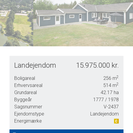
6
7
8
9
Landejendom
15.975.000 kr.
om.
2
Boligareal
256
m
2
Erhvervsareal
514
m
Grundareal
42.17
ha
Byggeår
1777
/ 1978
 store
Sagsnummer
V-2437
Ejendomstype
Landejendom
Energimærke
jen til