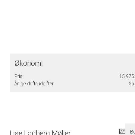
Økonomi
Pris
15.975.
Årlige driftsudgifter
56.
Lise Lodberg Møller
Be