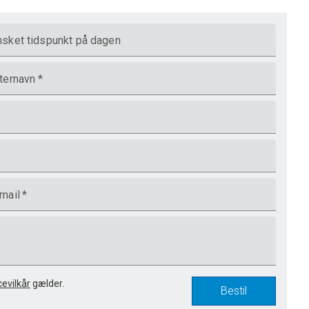
sket tidspunkt på dagen
ternavn
*
mail
*
cevilkår
gælder.
Bestil