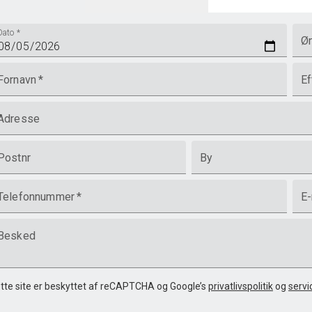
Dato
*
Øn
Fornavn
*
Ef
Adresse
Postnr
By
Telefonnummer
*
E-
Besked
tte site er beskyttet af reCAPTCHA og Google’s
privatlivspolitik
og
servi