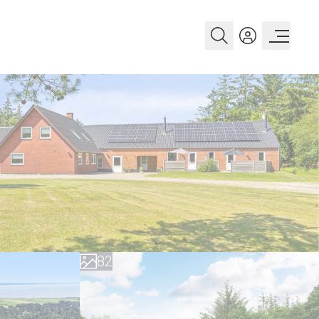
0
1
2
3
4
5
6
0
7
1
8
2
9
3
4
5