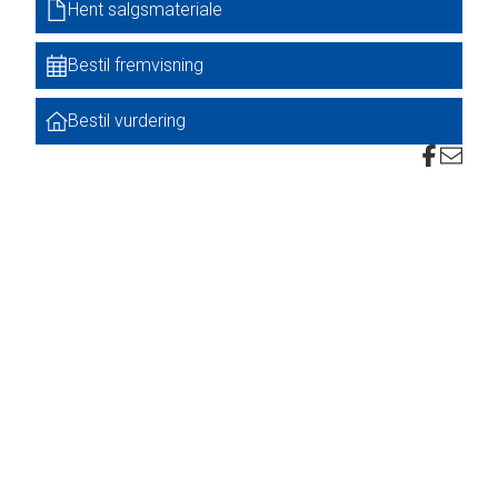
Hent salgsmateriale
er på
Bestil fremvisning
Bestil vurdering
et.