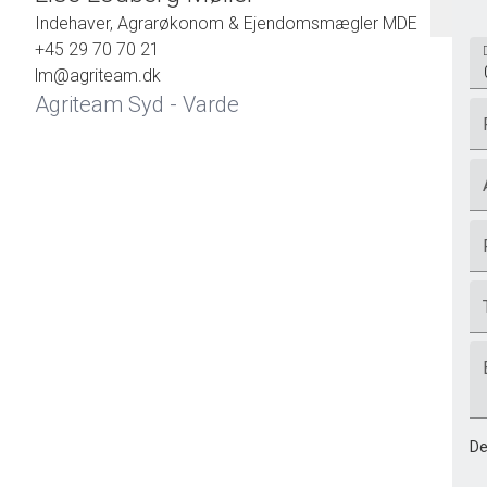
Indehaver, Agrarøkonom & Ejendomsmægler MDE
+45 29 70 70 21
lm@agriteam.dk
Agriteam Syd - Varde
De