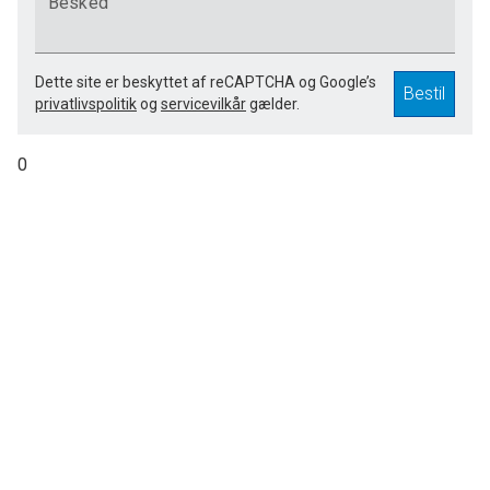
Besked
Dette site er beskyttet af reCAPTCHA og Google’s
Bestil
privatlivspolitik
og
servicevilkår
gælder.
0