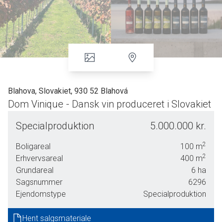
Blahova, Slovakiet, 930 52 Blahová
Dom Vinique - Dansk vin produceret i Slovakiet
Ejendommen er beliggende i Slovakiet ved landsbyen
Blahova, ca. 40 km. fra hovedstaden Bratislava eller ca. 90
Specialproduktion
5.000.000 kr.
km fra lufthavnen i Wien.
2
Boligareal
100
m
2
Erhvervsareal
400
m
Til vingården hører i alt ca. 6 ha, hvor en del er tilplantet
Grundareal
6
ha
med ca. 23.000 vinstokke nyplantet i 2020 med GPS.
Markerne er indhegnet.
Sagsnummer
6296
Ejendomstype
Specialproduktion
Sælger oplyser
:
Hent salgsmateriale