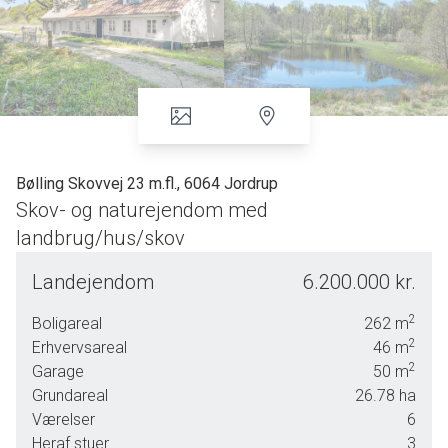
Bølling Skovvej 23 m.fl., 6064 Jordrup
Skov- og naturejendom med
landbrug/hus/skov
Landejendom
6.200.000 kr.
Skovlunden
2
Boligareal
262
m
2
Erhvervsareal
46
m
Ejendommen er beliggende som en del af Bølling
2
Garage
50
m
Sønderskov og grænser op til Jordrup Skov. Det samlede
Grundareal
26.78
ha
areal består af tre selvstændige ejendomme: En
Værelser
6
boligejendom med et udlejet stuehus, en landbrugsejendom
Heraf stuer
3