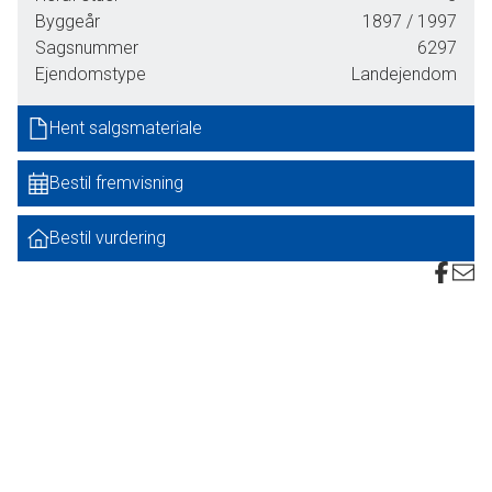
med græsarealer, søer, naturarealer samt et
Byggeår
1897
/ 1997
kondemneringsmodent stuehus, og endelig en
Sagsnummer
6297
skovejendom uden beboelse. De 3 ejendomme er
Ejendomstype
Landejendom
fuldstændigt sammenhængende og velarronderede.
Hent salgsmateriale
Arealet er sammensat af en blanding af løvskov, nåleskov,
åbne arealer og græsarealer, hvilket giver gode forhold for
Bestil fremvisning
fred og ro, naturoplevelser og jagt.
Det undersøges p.t. om ejendommene kan registreres
Bestil vurdering
samlet som en skovejendom, og dermed erhverves af alle
såvel private som selskaber og dermed uden bopælspligt.
Hele arealet ligger i ét samlet stykke og udgør i alt 26,77
ha.
Se i øvrigt sagsnr. 6297-A, hvor ejendommen kan erhverves
med tilhørende ca. 6,3 ha.