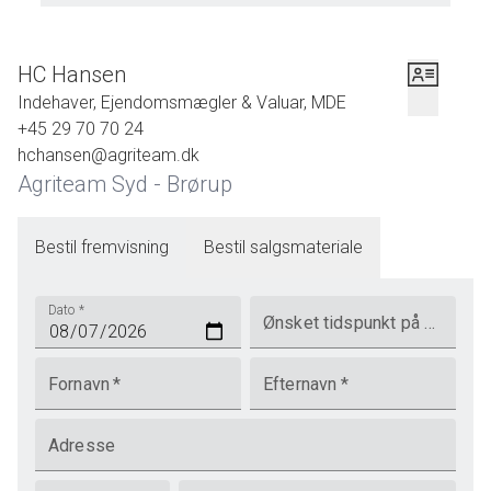
HC Hansen
Indehaver, Ejendomsmægler & Valuar, MDE
+45 29 70 70 24
hchansen@agriteam.dk
Agriteam Syd - Brørup
Bestil fremvisning
Bestil salgsmateriale
Dato
*
Ønsket tidspunkt på dagen
Fornavn
*
Efternavn
*
Adresse