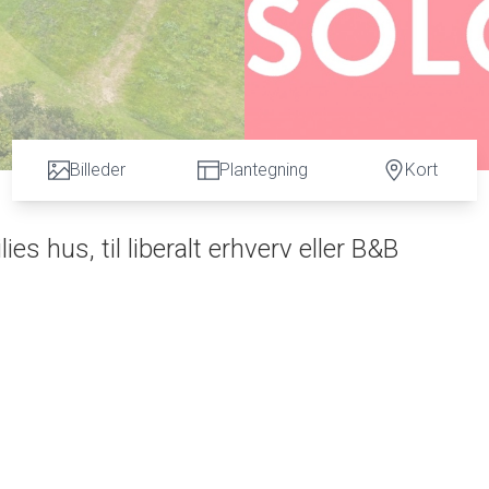
Billeder
Plantegning
Kort
 hus, til liberalt erhverv eller B&B
med kort adgang til fantastiske naturarealer i bl.a. Gyttegård
s, liberalt erhverv eller til B&B. Stuehuset er energioptimeret 
er flere dagligvarebutikker og indkøbsmuligheder – finder
 og hele området opsøges af mange turister, hvoraf en stor del