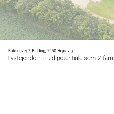
Boldingvej 7, Bolding, 7250 Hejnsvig
Lystejendom med potentiale som 2-families
Lystejendom kun 3 km fra Hejnsvig og 7 km fra Grindsted og 
Plantage, Grene Sande og Utoft Plantage.
Stuehuset har med sine 339 kvm potentiale som 2-families hu
varmepumpe og solceller.
Ejendommen ligger ca. 10 km. fra Billund, hvor man – ud ov
international lufthavn, Legohouse, Legoland, Lalandia m.m.,
kommer tilkørende i egen bil eller autocamper.