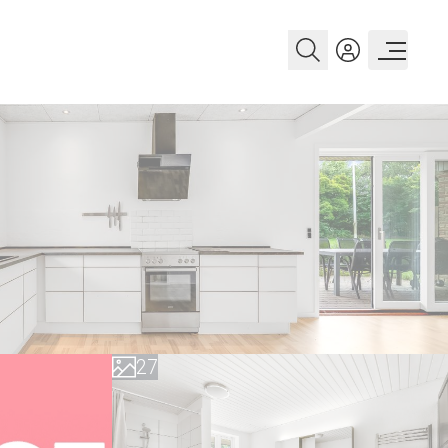
0
1
2
3
4
0
5
1
6
2
7
3
8
4
9
5