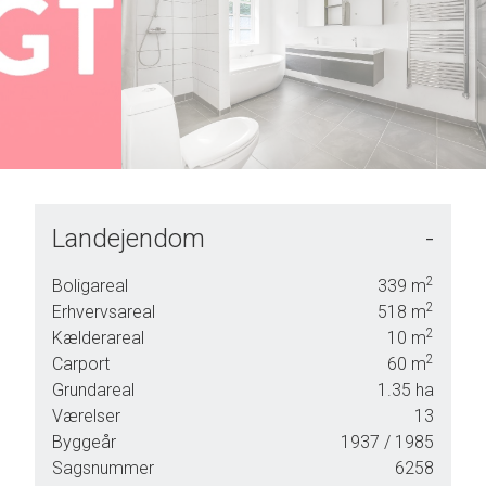
6
7
8
9
Landejendom
-
2
Boligareal
339
m
2
Erhvervsareal
518
m
2
Kælderareal
10
m
med
2
Carport
60
m
Grundareal
1.35
ha
Værelser
13
Byggeår
1937
/ 1985
Sagsnummer
6258