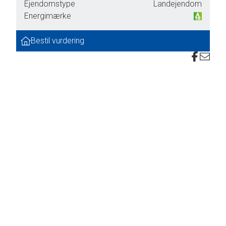
Ejendomstype
Landejendom
r
Energimærke
Bestil vurdering