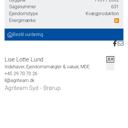
Sagsnummer
631
Velanlagt med gode køreveje, plansiloanlæg og gyllebeholdere, delvis med overdækning.
Ejendomstype
Kvægproduktion
Produktionsresultater: ca. 11.770 kg EKM/årsko ved seneste kontrol.
Energimærke
2 gode boliger og en fin medarbejderbolig/udlejningshus.
Bestil vurdering
Ejendommene sælges i fuld drift incl. besætning, beholdninger og maskiner mv.
.
Lise Lotte Lund
Indehaver, Ejendomsmægler & valuar, MDE
+45 29 70 70 26
ll@agriteam.dk
Agriteam Syd - Brørup