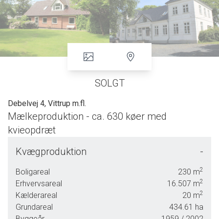
SOLGT
Debelvej 4, Vittrup m.fl.
Mælkeproduktion - ca. 630 køer med
kvieopdræt
Veldrevet malkekvægbedrift med et samlet matrikulært areal på 434,61 ha fordelt med
Kvægproduktion
-
ca. 374,42 ha ager, ca. 10,78 ha perm.græs og
27,4 ha fredskov.
Incl. tilforpagtede arealer, udgør markplan 2023 ca. 437 ha.
2
Boligareal
230
m
2
Erhvervsareal
16.507
m
Produktionen er opdelt på 2 bygningssæt indrettet til hhv. køer og småkalve (på
2
Kælderareal
20
m
Lindegård) , og til kvieopdræt (på Hundsbækgård). Der malkes med 9 Lely
Grundareal
434.61
ha
malkerobotter, spalter skrabes med robotter og foder indskubbes med robot.
Byggeår
1959
/ 2002