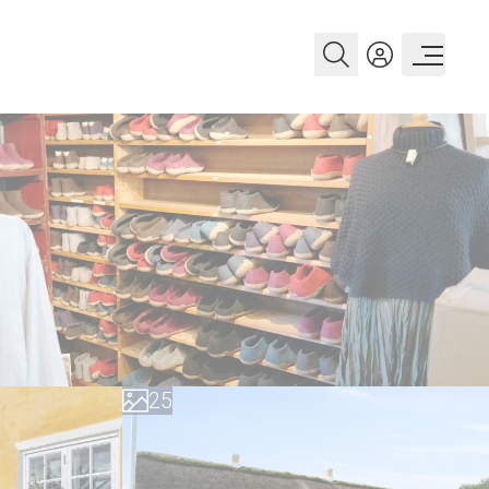
0
1
2
0
3
1
4
2
5
3
6
4
7
5
8