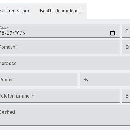
stil fremvisning
Bestil salgsmateriale
Dato
*
Øn
Fornavn
*
Ef
Adresse
Postnr
By
Telefonnummer
*
E-
Besked