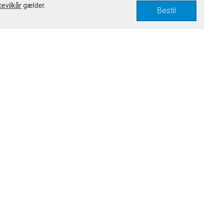
cevilkår
gælder.
Bestil