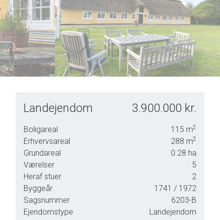
6
9
7
8
9
Landejendom
3.900.000 kr.
2
Boligareal
115
m
2
Erhvervsareal
288
m
Grundareal
0.28
ha
Værelser
5
Heraf stuer
2
Byggeår
1741
/ 1972
Sagsnummer
6203-B
t et
Ejendomstype
Landejendom