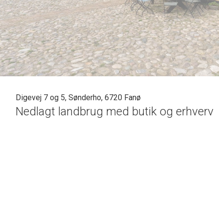
Digevej 7 og 5, Sønderho, 6720 Fanø
Nedlagt landbrug med butik og erhverv
Ejendom med historisk karakter og mange anvendelsesmul
Digevej 7 er en ejendom med rødder tilbage til 1741, beligg
betydningsfulde landsbyer.
Ejendommens bygninger er på i alt 282 kvm fordelt med ca. 1
anvendelsesmuligheder for både private og erhvervsmæssi
Den ene længe er indrettet med butikslokale, som i dag huse
stabilt årligt overskud. Forhør nærmere.