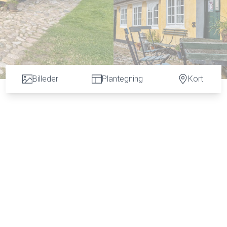
Billeder
Plantegning
Kort
igheder
ende centralt i Sønderho – en af Danmarks mest kulturhistorisk
15 kvm bolig og resten erhverv, hvilket giver en bred vifte af
ge formål.
r virksomheden ”Uldsnedkeren”. Butikken er veldrevet og har vis