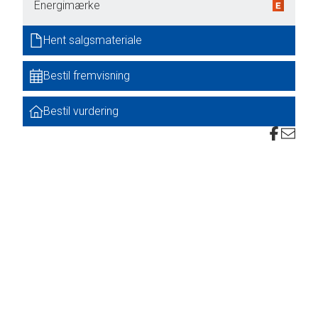
Energimærke
g
Hent salgsmateriale
Bestil fremvisning
e
Bestil vurdering
et,
over
vnes