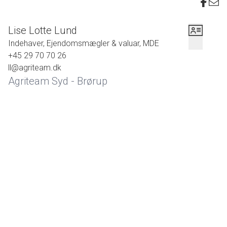
Arealet kan erhverves af alle.
Arealet sælges for dødsbo med fuld ansvarsfraskrivelse.
Lise Lotte Lund
Indehaver, Ejendomsmægler & valuar, MDE
+45 29 70 70 26
ll@agriteam.dk
Agriteam Syd - Brørup