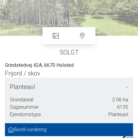
SOLGT
Grindstedvej 42A, 6670 Holsted
Frijord / skov
Frijord beliggende mellem Holsted og Hovborg.
Planteavl
-
Med adgang fra privat fællesvej, finder du 2 ha skov bestående af rødgran, lærk og
Grundareal
2.06
ha
enkelte løvtræer.
Sagsnummer
6135
Ejendomstype
Planteavl
Der er åben mark mod vest, nord og øst. Større skovareal beliggende syd for arealet.
Der ses aktivitet fra råvildt og krondyr.
Bestil vurdering