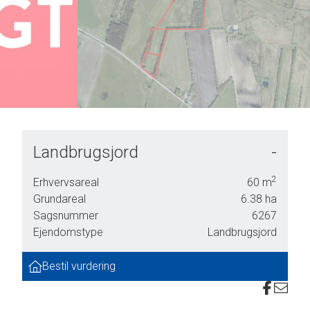
Landbrugsjord
-
2
Erhvervsareal
60
m
Grundareal
6.38
ha
Sagsnummer
6267
Ejendomstype
Landbrugsjord
Bestil vurdering