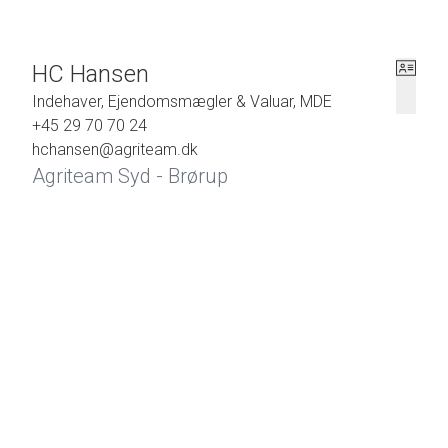
Arealet sælges for dødsbo med fuld ansvarsfraskrivelse.
HC Hansen
Indehaver, Ejendomsmægler & Valuar, MDE
+45 29 70 70 24
hchansen@agriteam.dk
Agriteam Syd - Brørup