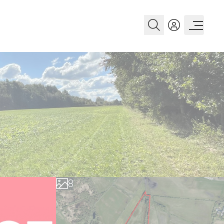
0
1
2
3
4
5
6
7
8
9