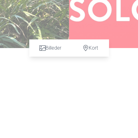
Billeder
Kort
lige del af Vejen kommune.
, delvis afgrænset af løvhegn og mindre remise.