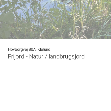
Hovborgvej 80A, Klelund
Frijord - Natur / landbrugsjord
Frijord beliggende mellem Lindknud og Hovborg i den nord
Med adgang fra offentlig vej finder du ca. 6,4 ha markareal
Der søges grundbetaling til ca. 4,15 ha.
Der ses aktivitet fra råvildt og krondyr.
Arealet kan erhverves af alle.