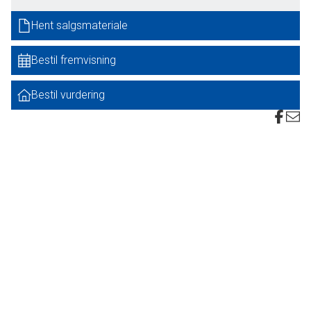
Hent salgsmateriale
Jord:
Ligger rimelig samlet omkring og tæt ved bygningerne. Her er total godt 61
Bestil fremvisning
ha agerjord, der er bortforpagtet til efter høst 2026. Boniteten er god, hvor
den høje del af jorden er godt muldjord og den lave del er humusholdig eng.
Bestil vurdering
Sælger ønsker at bebo ejendommen i en nærmere aftalt periode efter et
salg.