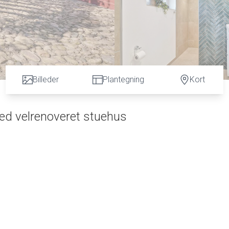
Billeder
Plantegning
Kort
ed velrenoveret stuehus
ude?
 hvor stilheden kun brydes af naturens lyde.
ed Kvorup bæk i bunden af haven. Her bydes på et fantastisk
plan. Her får I rigelig plads til familien – eller måske muligheden fo
ge en tidligere stald, hvilket har skabt et stort og praktisk bryg
dbydende værelser. Denne opdeling giver en oplagt mulighed for