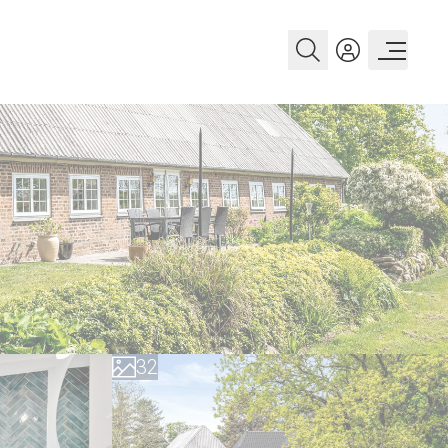
0
1
0
2
1
3
2
4
3
5
4
6
5