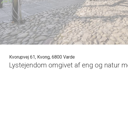
Kvorupvej 61, Kvong, 6800 Varde
Lystejendom omgivet af eng og natur m
Drømmer I om fred, ro og masser af plads – både inde og 
Forestil jer at komme hjem til en idyllisk firlænget ejendom,
Ejendommen ligger i naturskønne og fredelige omgivelser m
gårdmiljø samt et velrenoveret stuehus på hele
235 m²
i ét 
drive en selvstændig virksomhed hjemmefra.
Den oprindelige bolig er blevet nænsomt udvidet ved at inddra
et rummeligt allround-rum med tekøkken samt to lyse og in