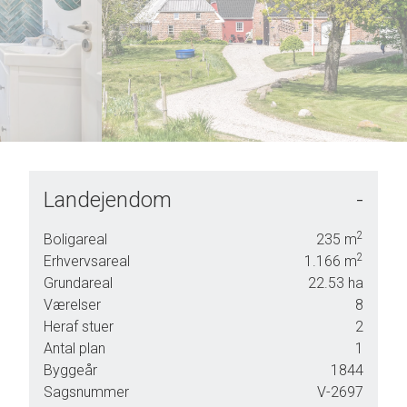
7
6
8
7
9
8
9
Landejendom
-
2
Boligareal
235
m
2
Erhvervsareal
1.166
m
Grundareal
22.53
ha
Værelser
8
r at
Heraf stuer
2
Antal plan
1
Byggeår
1844
gers,
Sagsnummer
V-2697
 at