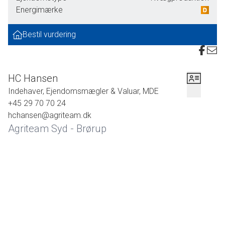
produktionsbygninger.
Energimærke
Bestil vurdering
HC Hansen
Indehaver, Ejendomsmægler & Valuar, MDE
+45 29 70 70 24
hchansen@agriteam.dk
Agriteam Syd - Brørup