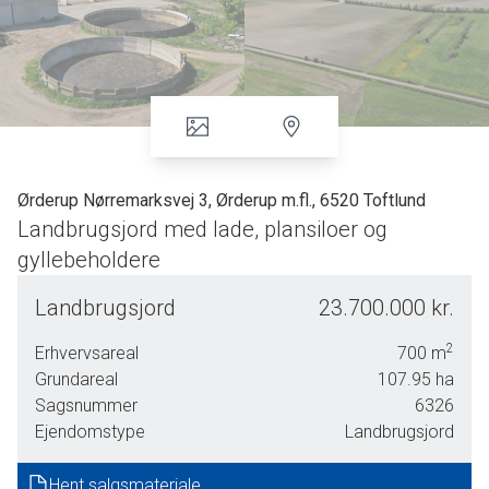
Ørderup Nørremarksvej 3, Ørderup m.fl., 6520 Toftlund
Landbrugsjord med lade, plansiloer og
gyllebeholdere
I alt ca. 107,9 ha landbrugsjord udbydes til salg med
Landbrugsjord
23.700.000 kr.
overtagelse efter høst 2026.
2
Erhvervsareal
700
m
Ca. 103,81 ha er ager og restarealer er læplantning, natur
Grundareal
107.95
ha
mv.
Sagsnummer
6326
Bonitet overvejende grovsandet jord og en mindre del med
Ejendomstype
Landbrugsjord
højt humusindhold, samt et areal der indeholder lerjord. JB-
nr. som gns. 3.
Hent salgsmateriale