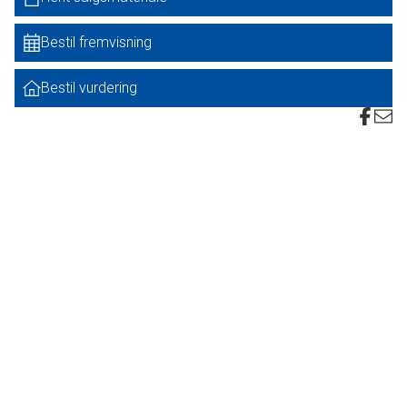
Arealerne kan vandes fra egne boringer.
Bestil fremvisning
I handlen medfølger maskinhus/lade på 700 kvm samt 2
gyllebeholdere hhv. 900 kbm og 1800 kbm samt et
Bestil vurdering
plansiloanlæg.
Ejendommen er noteret som en landbrugsejendom uden
beboelse, og kan købes til samdrift med en anden af køber
ejet landbrugsejendom med beboelse.
Forhør nærmere.