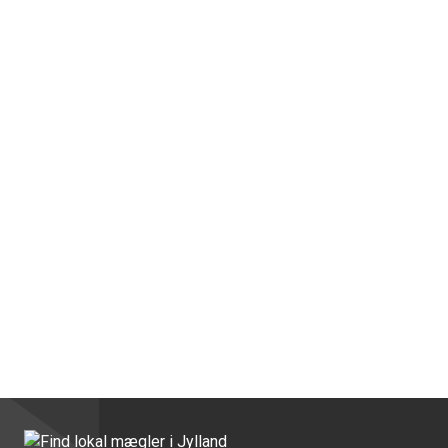
være tæt på både motorvej og større byer.
Ejendommen er under udstykning, og det medfølgende
areal på ca. 8,7 ha byder både på agermark og skov.