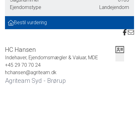
stuehuset har stået uden opvarmning i en længere periode.
Ejendomstype
Landejendom
Ejendommen sælges som den er og forefindes, uden
garanti af nogen art.
Bestil vurdering
HC Hansen
Indehaver, Ejendomsmægler & Valuar, MDE
+45 29 70 70 24
hchansen@agriteam.dk
Agriteam Syd - Brørup